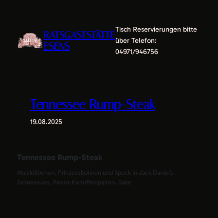
Zum
Inhalt
Tisch Reservierungen bitte
springen
RATSGASTSTÄTTE
über Telefon:
ESENS
04971/946756
Tennessee Rump-Steak
19.08.2025
Tennessee Rump-Steak
Maiskölbchen, Prinzessbohnen und Speck in Jack Daniel’s
Sahnesauce, Pesto-Kartoffelspalten, Salat