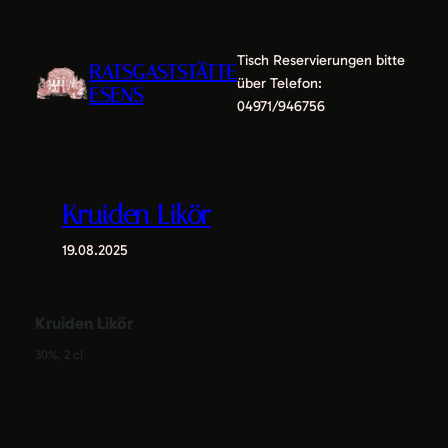
Zum
Inhalt
Tisch Reservierungen bitte
springen
RATSGASTSTÄTTE
über Telefon:
ESENS
04971/946756
Kruiden Likör
19.08.2025
Kruiden Likör
30%, 2 cl