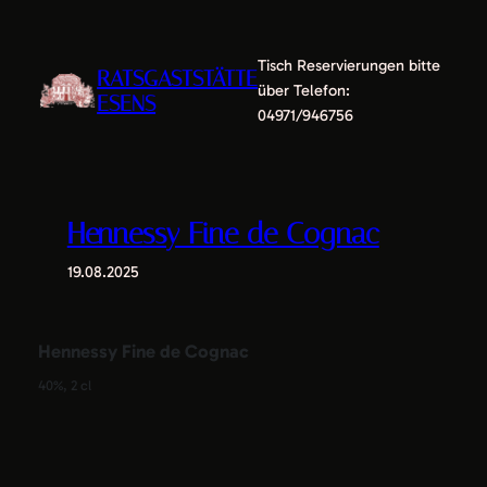
Zum
Inhalt
Tisch Reservierungen bitte
springen
RATSGASTSTÄTTE
über Telefon:
ESENS
04971/946756
Hennessy Fine de Cognac
19.08.2025
Hennessy Fine de Cognac
40%, 2 cl