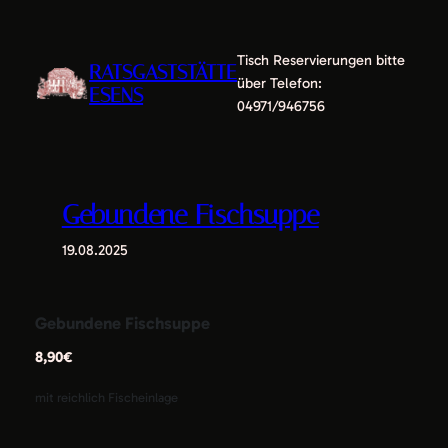
Zum
Inhalt
Tisch Reservierungen bitte
springen
RATSGASTSTÄTTE
über Telefon:
ESENS
04971/946756
Gebundene Fischsuppe
19.08.2025
Gebundene Fischsuppe
8,90€
mit reichlich Fischeinlage