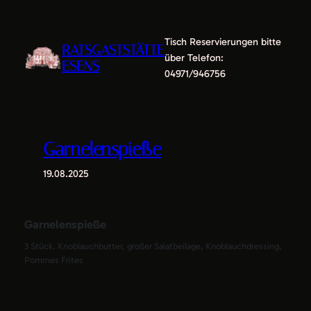
Zum
Inhalt
Tisch Reservierungen bitte
springen
RATSGASTSTÄTTE
über Telefon:
ESENS
04971/946756
Garnelenspieße
19.08.2025
Garnelenspieße
3 Stück, Knoblauchbutter, großer Salatbeilage, Knoblauchdressing,
Pommes Frites