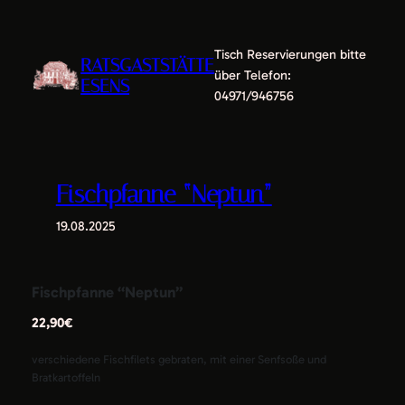
Zum
Inhalt
Tisch Reservierungen bitte
springen
RATSGASTSTÄTTE
über Telefon:
ESENS
04971/946756
Fischpfanne “Neptun”
19.08.2025
Fischpfanne “Neptun”
22,90€
verschiedene Fischfilets gebraten, mit einer Senfsoße und
Bratkartoffeln