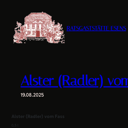
Zum
Inhalt
springen
RATSGASTSTÄTTE ESENS
Alster (Radler) vo
19.08.2025
Alster (Radler) vom Fass
0,5 l