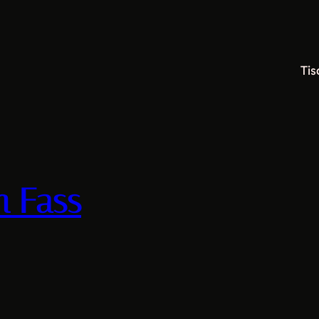
Tis
m Fass